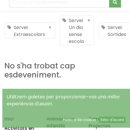
Servei:
×
Servei:
×
Un dia
Servei:
Extraescolars
sense
Sortides
escola
No s'ha trobat cap
esdeveniment.
Utilitzem galetes per proporcionar-vos una millor
experiència d'usuari.
Inici
Animacions
Temps Lliure
Política de cookies
Estic d'acord
infantils
Projectes
Activitats en