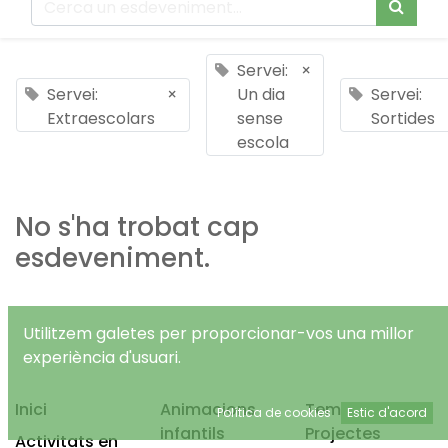
Servei:
×
Servei:
×
Un dia
Servei:
Extraescolars
sense
Sortides
escola
No s'ha trobat cap
esdeveniment.
Utilitzem galetes per proporcionar-vos una millor
experiència d'usuari.
Inici
Animacions
Temps Lliure
Política de cookies
Estic d'acord
infantils
Projectes
Activitats en