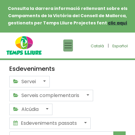
Consulta la darrera informació rellenvant sobre els
Campaments de la Victòria del Consell de Mallorca,
gestionats per Temps Lliure Projectes fent
clic aquí
|
Català
Español
Esdeveniments
Servei
Serveis complementaris
Alcúdia
Esdeveniments passats