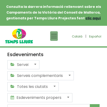
Consulta la darrera informació rellenvant sobre els
Campaments de la Victòria del Consell de Mallorca,
gestionats per Temps Lliure Projectes fent
clic aquí
|
Català
Español
Esdeveniments
Servei
Serveis complementaris
Totes les ciutats
Esdeveniments propers