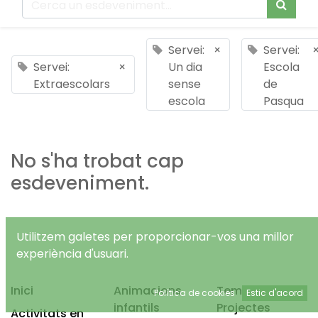
Servei:
×
Servei:
Servei:
×
Un dia
Escola
Extraescolars
sense
de
escola
Pasqua
No s'ha trobat cap
esdeveniment.
Utilitzem galetes per proporcionar-vos una millor
experiència d'usuari.
Inici
Animacions
Temps Lliure
Política de cookies
Estic d'acord
infantils
Projectes
Activitats en