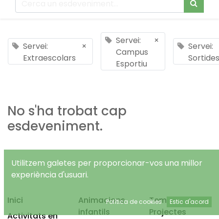
Servei:
×
Servei:
×
Servei:
Campus
Extraescolars
Sortide
Esportiu
No s'ha trobat cap
esdeveniment.
Utilitzem galetes per proporcionar-vos una millor
experiència d'usuari.
Inici
Animacions
Temps Lliure
Política de cookies
Estic d'acord
infantils
Projectes
Activitats en