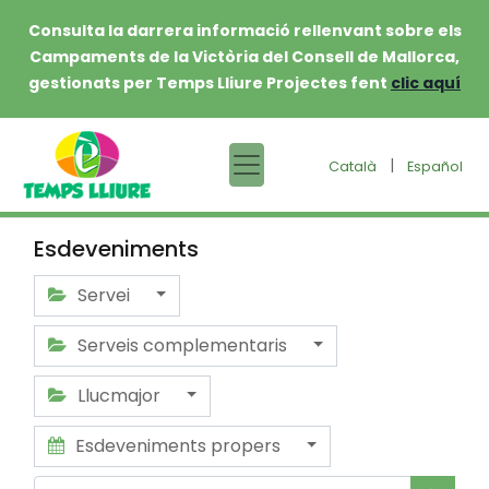
Consulta la darrera informació rellenvant sobre els
Campaments de la Victòria del Consell de Mallorca,
gestionats per Temps Lliure Projectes fent
clic aquí
|
Català
Español
Esdeveniments
Servei
Serveis complementaris
Llucmajor
Esdeveniments propers