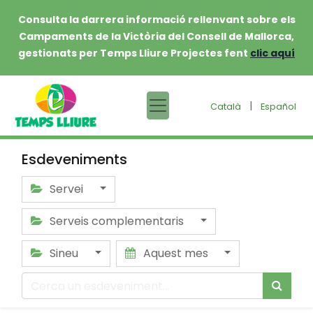
Consulta la darrera informació rellenvant sobre els
Campaments de la Victòria del Consell de Mallorca,
gestionats per Temps Lliure Projectes fent
clic aquí
|
Català
Español
Esdeveniments
Servei
Serveis complementaris
Sineu
Aquest mes