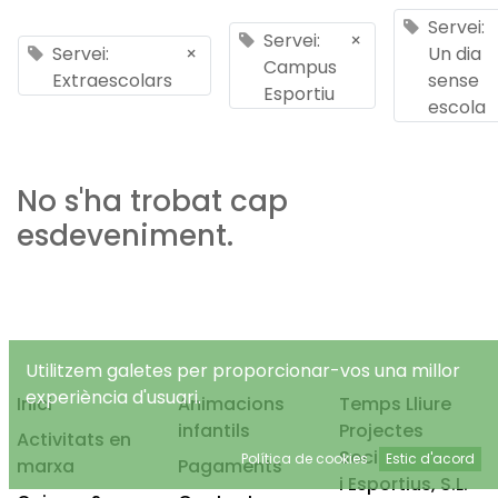
Servei:
Servei:
×
Servei:
×
Un dia
Campus
Extraescolars
sense
Esportiu
escola
No s'ha trobat cap
esdeveniment.
Utilitzem galetes per proporcionar-vos una millor
experiència d'usuari.
Inici
Animacions
Temps Lliure
infantils
Projectes
Activitats en
Socioeducatius
Política de cookies
Estic d'acord
marxa
Pagaments
i Esportius, S.L.