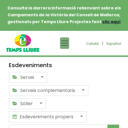
Consulta la darrera informació rellenvant sobre els
Campaments de la Victòria del Consell de Mallorca,
gestionats per Temps Lliure Projectes fent
clic aquí
|
Català
Español
Esdeveniments
Servei
Serveis complementaris
Sóller
Esdeveniments propers