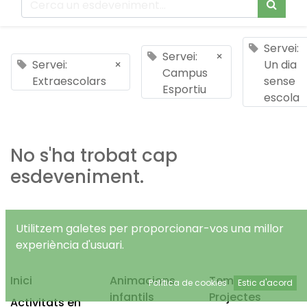
Servei:
Servei:
×
Servei:
×
Un dia
Campus
Extraescolars
sense
Esportiu
escola
No s'ha trobat cap
esdeveniment.
Utilitzem galetes per proporcionar-vos una millor
experiència d'usuari.
Inici
Animacions
Temps Lliure
Política de cookies
Estic d'acord
infantils
Projectes
Activitats en