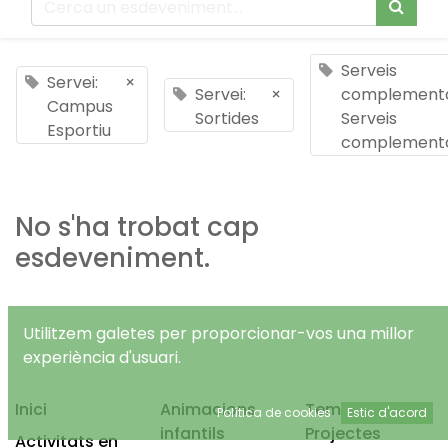
Serveis
Servei:
×
Servei:
×
complementa
Campus
Sortides
Serveis
Esportiu
complementa
No s'ha trobat cap
esdeveniment.
Utilitzem galetes per proporcionar-vos una millor
experiència d'usuari.
Inici
Animacions
Temps Lliure
Política de cookies
Estic d'acord
infantils
Projectes
Activitats en