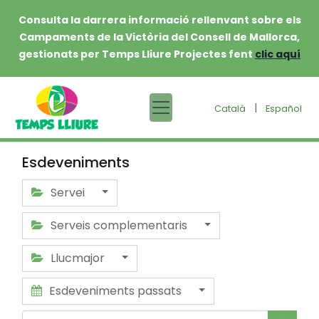
Consulta la darrera informació rellenvant sobre els
Campaments de la Victòria del Consell de Mallorca,
gestionats per Temps Lliure Projectes fent
clic aquí
|
Català
Español
Esdeveniments
Servei
Serveis complementaris
Llucmajor
Esdeveniments passats