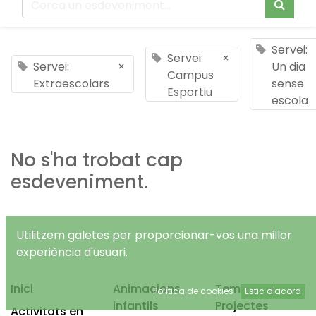
Servei:
Servei:
×
Servei:
×
Un dia
Campus
Extraescolars
sense
Esportiu
escola
No s'ha trobat cap
esdeveniment.
Utilitzem galetes per proporcionar-vos una millor
experiència d'usuari.
Inici
Animacions
Temps Lliure
Política de cookies
Estic d'acord
infantils
Projectes
Activitats en