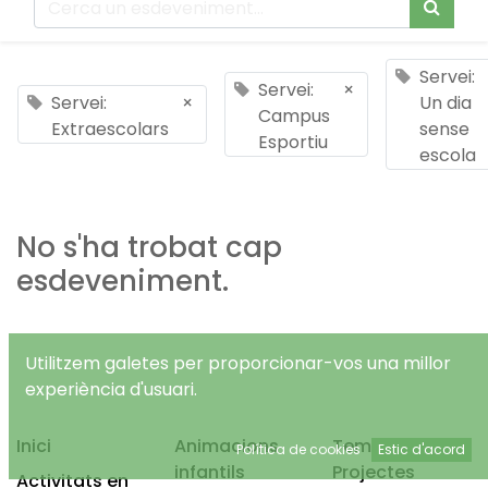
Servei:
Servei:
×
Servei:
×
Un dia
Campus
Extraescolars
sense
Esportiu
escola
No s'ha trobat cap
esdeveniment.
Utilitzem galetes per proporcionar-vos una millor
experiència d'usuari.
Inici
Animacions
Temps Lliure
Política de cookies
Estic d'acord
infantils
Projectes
Activitats en