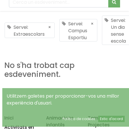
Servei:
Servei:
×
Servei:
×
Un dia
Campus
Extraescolars
sense
Esportiu
escola
No s'ha trobat cap
esdeveniment.
Utilitzem galetes per proporcionar-vos una millor
experiència d'usuari.
Inici
Animacions
Temps Lliure
Política de cookies
Estic d'acord
infantils
Projectes
Activitats en