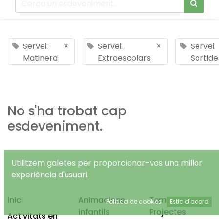
Servei:
×
Servei:
×
Servei:
Matinera
Extraescolars
Sortide
No s'ha trobat cap
esdeveniment.
Utilitzem galetes per proporcionar-vos una millor
experiència d'usuari.
Inici
Animacions
Temps Lliure
Política de cookies
Estic d'acord
infantils
Projectes
Activitats en