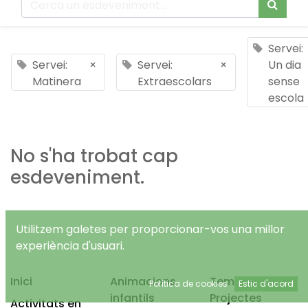
Servei:
Servei:
×
Servei:
×
Un dia
Matinera
Extraescolars
sense
escola
No s'ha trobat cap
esdeveniment.
Utilitzem galetes per proporcionar-vos una millor
experiència d'usuari.
Inici
Animacions
Temps Lliure
Política de cookies
Estic d'acord
infantils
Projectes
Activitats en