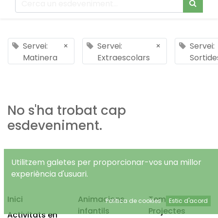
Servei:
×
Servei:
×
Servei:
Matinera
Extraescolars
Sortide
No s'ha trobat cap
esdeveniment.
Utilitzem galetes per proporcionar-vos una millor
experiència d'usuari.
Inici
Animacions
Temps Lliure
Política de cookies
Estic d'acord
infantils
Projectes
Activitats en