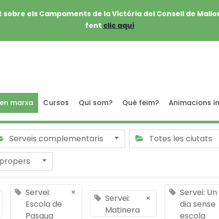
 sobre els Campaments de la Victòria del Consell de Mallo
fent
clic aquí
 en marxa
Cursos
Qui som?
Què feim?
Animacions in
Serveis complementaris
Totes les ciutats
 propers
Servei:
×
Servei: Un
Servei:
×
Escola de
dia sense
Matinera
Pasqua
escola