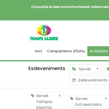
Consulta la darrera informació rellenvant
Inici
Campaments d'Estiu
Activitats
Esdeveniments
Servei
Esdeveniments
Servei:
×
Servei:
×
Campus
Extraescolars
Esportiu