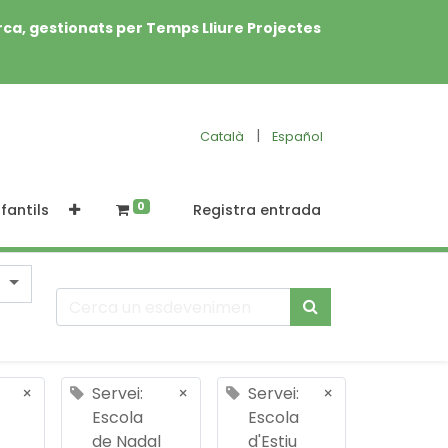
rca, gestionats per Temps Lliure Projectes
|
Català
Español
0
fantils
Registra entrada
×
Servei:
×
Servei:
×
Escola
Escola
de Nadal
d'Estiu