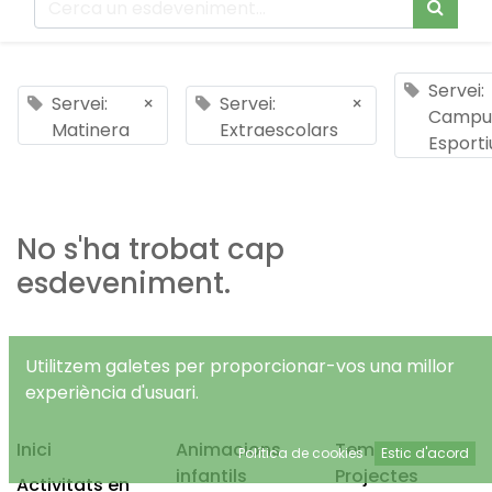
Servei:
Servei:
×
Servei:
×
Campu
Matinera
Extraescolars
Esporti
No s'ha trobat cap
esdeveniment.
Utilitzem galetes per proporcionar-vos una millor
experiència d'usuari.
Inici
Animacions
Temps Lliure
Política de cookies
Estic d'acord
infantils
Projectes
Activitats en