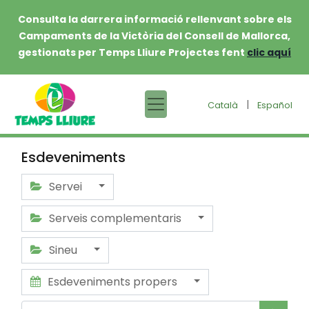
Consulta la darrera informació rellenvant sobre els
Campaments de la Victòria del Consell de Mallorca,
gestionats per Temps Lliure Projectes fent
clic aquí
|
Català
Español
Esdeveniments
Servei
Serveis complementaris
Sineu
Esdeveniments propers