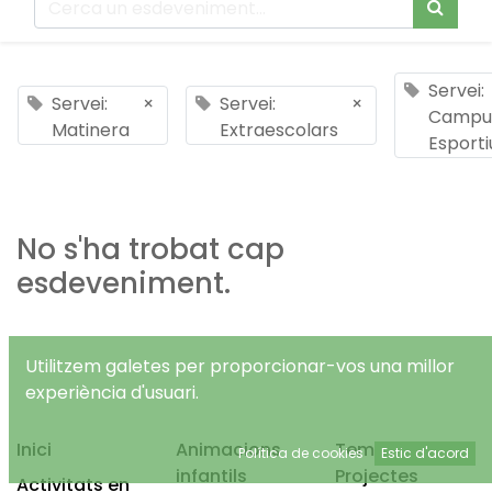
Servei:
Servei:
×
Servei:
×
Campu
Matinera
Extraescolars
Esporti
No s'ha trobat cap
esdeveniment.
Utilitzem galetes per proporcionar-vos una millor
experiència d'usuari.
Inici
Animacions
Temps Lliure
Política de cookies
Estic d'acord
infantils
Projectes
Activitats en