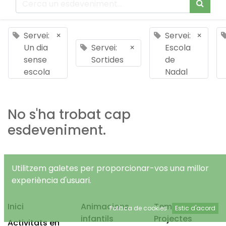
Servei:
×
Servei:
×
Un dia
Servei:
×
Escola
sense
Sortides
de
escola
Nadal
No s'ha trobat cap
esdeveniment.
Utilitzem galetes per proporcionar-vos una millor
experiència d'usuari.
Inici
Animacions
Temps Lliure
Política de cookies
Estic d'acord
infantils
Projectes
Activitats en