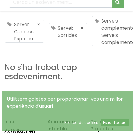
Serveis
Servei:
×
Servei:
×
complementa
Campus
Sortides
Serveis
Esportiu
complementa
No s'ha trobat cap
esdeveniment.
Utilitzem galetes per proporcionar-vos una millor
experiència d'usuari.
Inici
Animacions
Temps Lliure
Política de cookies
Estic d'acord
infantils
Projectes
Activitats en