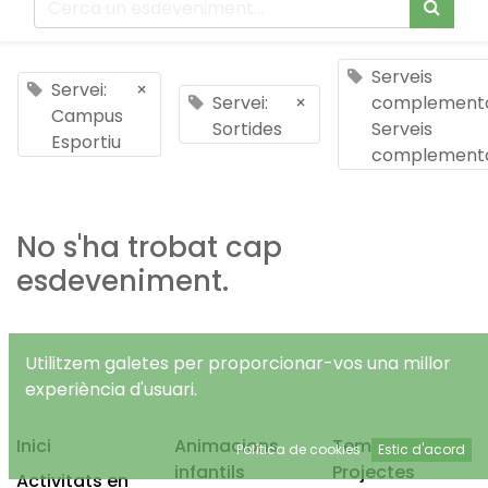
Serveis
Servei:
×
Servei:
×
complementa
Campus
Sortides
Serveis
Esportiu
complementa
No s'ha trobat cap
esdeveniment.
Utilitzem galetes per proporcionar-vos una millor
experiència d'usuari.
Inici
Animacions
Temps Lliure
Política de cookies
Estic d'acord
infantils
Projectes
Activitats en