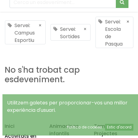
Servei:
×
Servei:
×
Servei:
×
Escola
Campus
Sortides
de
Esportiu
Pasqua
No s'ha trobat cap
esdeveniment.
Utilitzem galetes per proporcionar-vos una millor
experiència d'usuari.
Inici
Animacions
Temps Lliure
Política de cookies
Estic d'acord
infantils
Projectes
Activitats en