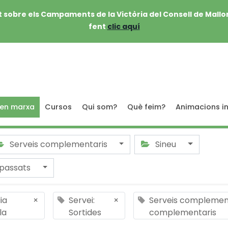
 sobre els Campaments de la Victòria del Consell de Mallo
fent
clic aquí
 en marxa
Cursos
Qui som?
Què feim?
Animacions in
Serveis complementaris
Sineu
passats
ia
×
Servei:
×
Serveis complement
la
Sortides
complementaris