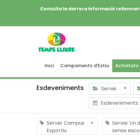
Consulta la darrera informació rellenvant
Inici
Campaments d'Estiu
Activitats
Esdeveniments
Servei
Esdeveniments 
Servei: Campus
×
Servei: Un d
Esportiu
sense esco