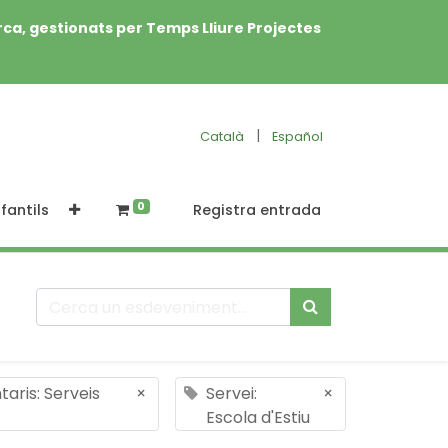
rca, gestionats per Temps Lliure Projectes
|
Català
Español
0
fantils
Registra entrada
aris: Serveis
×
Servei:
×
Escola d'Estiu