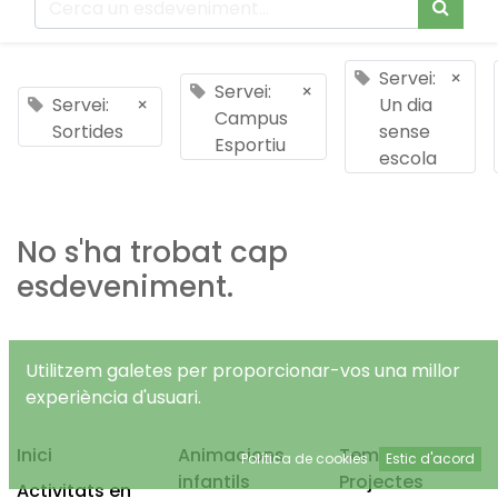
Servei:
×
Servei:
×
Servei:
×
Un dia
Campus
Sortides
sense
Esportiu
escola
No s'ha trobat cap
esdeveniment.
Utilitzem galetes per proporcionar-vos una millor
experiència d'usuari.
Inici
Animacions
Temps Lliure
Política de cookies
Estic d'acord
infantils
Projectes
Activitats en