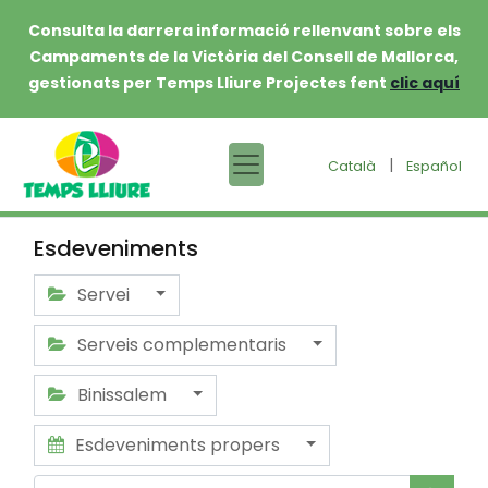
Consulta la darrera informació rellenvant sobre els
Campaments de la Victòria del Consell de Mallorca,
gestionats per Temps Lliure Projectes fent
clic aquí
|
Català
Español
Esdeveniments
Servei
Serveis complementaris
Binissalem
Esdeveniments propers