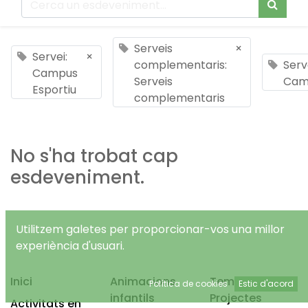
Serveis
×
Servei:
×
complementaris:
Serv
Campus
Serveis
Cam
Esportiu
complementaris
No s'ha trobat cap
esdeveniment.
Utilitzem galetes per proporcionar-vos una millor
experiència d'usuari.
Inici
Animacions
Temps Lliure
Política de cookies
Estic d'acord
infantils
Projectes
Activitats en