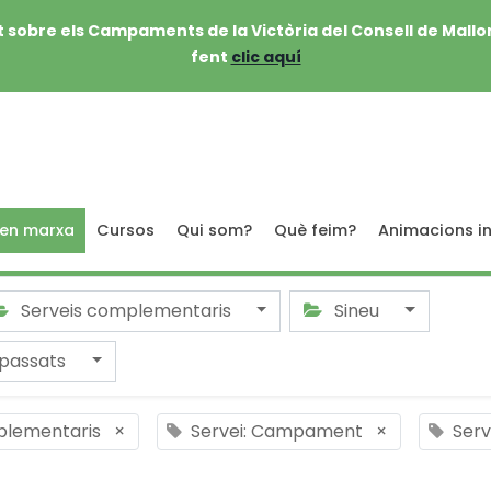
 sobre els Campaments de la Victòria del Consell de Mallo
fent
clic aquí
 en marxa
Cursos
Qui som?
Què feim?
Animacions in
Serveis complementaris
Sineu
passats
plementaris
×
Servei: Campament
×
Serv