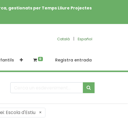
rca, gestionats per Temps Lliure Projectes
|
Català
Español
0
fantils
Registra entrada
ei: Escola d'Estiu
×