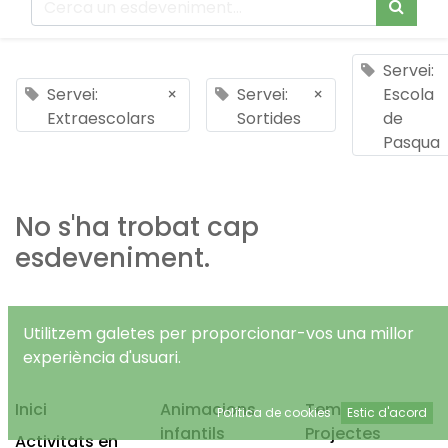
Servei:
Servei:
×
Servei:
×
Escola
Extraescolars
Sortides
de
Pasqua
No s'ha trobat cap
esdeveniment.
Utilitzem galetes per proporcionar-vos una millor
experiència d'usuari.
Inici
Animacions
Temps Lliure
Política de cookies
Estic d'acord
infantils
Projectes
Activitats en