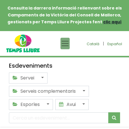
Consulta la darrera informació rellenvant sobre els
Campaments de la Victòria del Consell de Mallorca,
gestionats per Temps Lliure Projectes fent
clic aquí
|
Català
Español
Esdeveniments
Servei
Serveis complementaris
Esporles
Avui