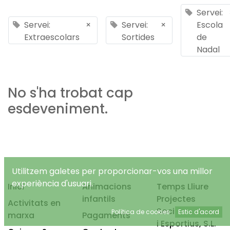
Servei:
Servei:
×
Servei:
×
Escola
Extraescolars
Sortides
de
Nadal
No s'ha trobat cap
esdeveniment.
Utilitzem galetes per proporcionar-vos una millor
experiència d'usuari.
Inici
Animacions
Temps Lliure
infantils
Projectes
Activitats en
Socioeducatius
Política de cookies
Estic d'acord
marxa
Pagaments
i Esportius, S.L.