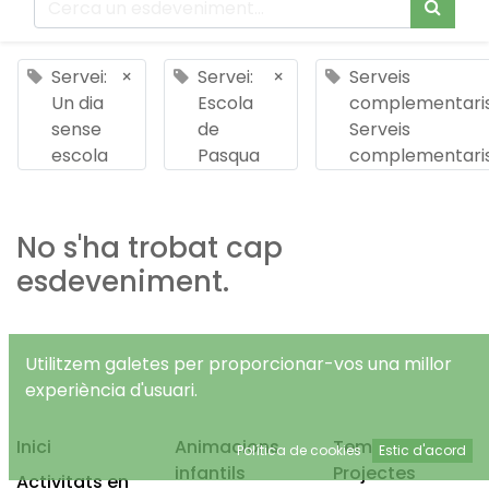
Servei:
×
Servei:
×
Serveis
Un dia
Escola
complementaris
sense
de
Serveis
escola
Pasqua
complementari
No s'ha trobat cap
esdeveniment.
Utilitzem galetes per proporcionar-vos una millor
experiència d'usuari.
Inici
Animacions
Temps Lliure
Política de cookies
Estic d'acord
infantils
Projectes
Activitats en