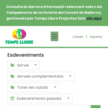
Consulta la darrera informació rellenvant sobre els
Campaments de la Victòria del Consell de Mallorca,
gestionats per Temps Lliure Projectes fent
clic aquí
|
Català
Español
Esdeveniments
Servei
Serveis complementaris
Totes les ciutats
Esdeveniments passats