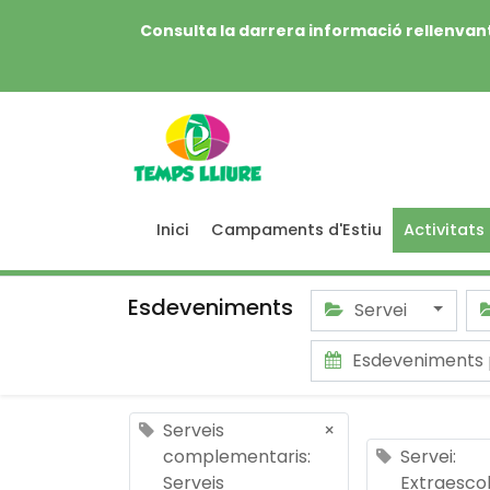
Consulta la darrera informació rellenvant
Inici
Campaments d'Estiu
Activitats
Esdeveniments
Servei
Esdeveniments
Serveis
×
complementaris:
Servei:
Serveis
Extraesco