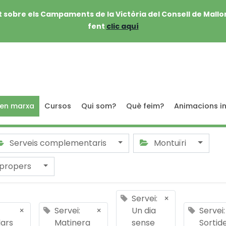
 sobre els Campaments de la Victòria del Consell de Mallo
fent
clic aquí
 en marxa
Cursos
Qui som?
Què feim?
Animacions in
Serveis complementaris
Montuïri
 propers
Servei:
×
×
Servei:
×
Un dia
Servei:
lars
Matinera
sense
Sortid