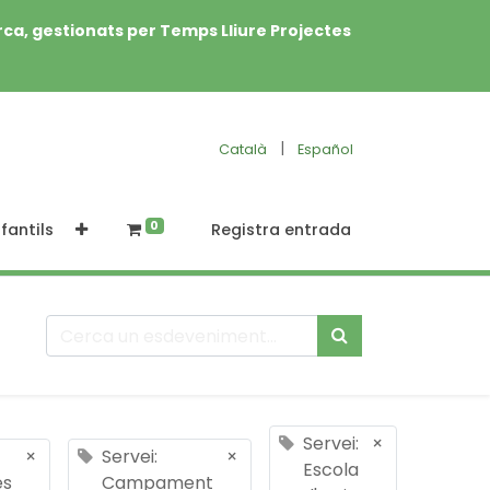
rca, gestionats per Temps Lliure Projectes
|
Català
Español
0
fantils
Registra entrada
Servei:
×
×
Servei:
×
Escola
es
Campament