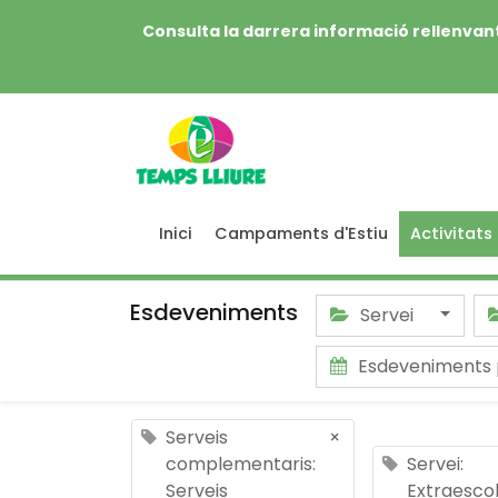
Consulta la darrera informació rellenvant
Inici
Campaments d'Estiu
Activitats
Esdeveniments
Servei
Esdeveniments 
Serveis
×
complementaris:
Servei:
Serveis
Extraesco