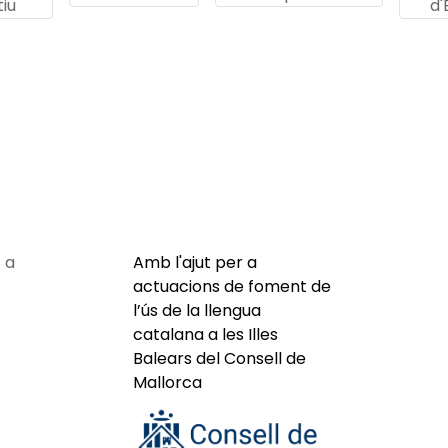
iu
d'
 a
Amb l'ajut per a
actuacions de foment de
l’ús de la llengua
catalana a les Illes
Balears del Consell de
Mallorca