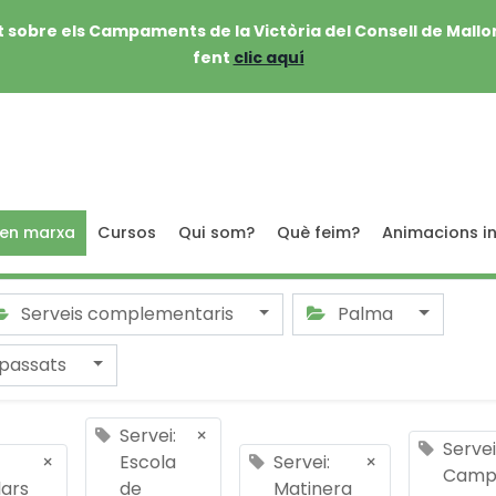
 sobre els Campaments de la Victòria del Consell de Mallo
fent
clic aquí
 en marxa
Cursos
Qui som?
Què feim?
Animacions in
Serveis complementaris
Palma
passats
Servei:
×
Servei
×
Escola
Servei:
×
Camp
lars
de
Matinera