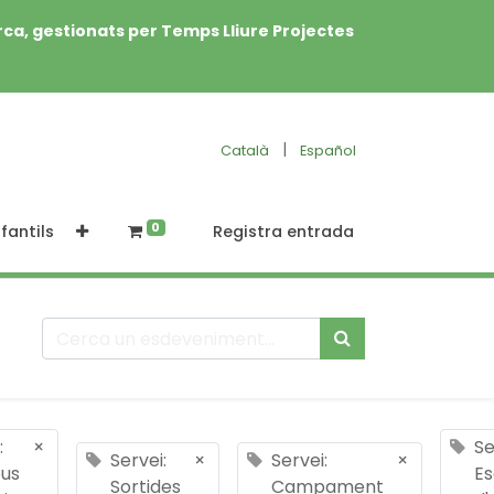
rca, gestionats per Temps Lliure Projectes
|
Català
Español
0
fantils
Registra entrada
:
×
Se
Servei:
×
Servei:
×
us
Es
Sortides
Campament