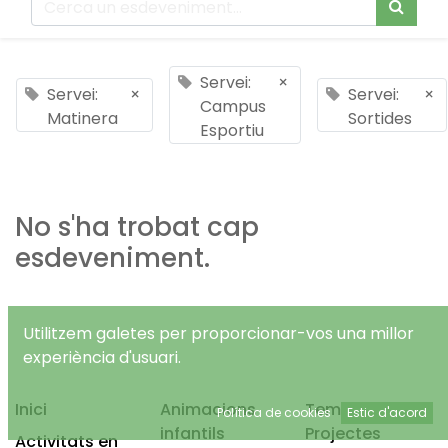
Servei:
×
Servei:
×
Servei:
×
Campus
Matinera
Sortides
Esportiu
No s'ha trobat cap
esdeveniment.
Utilitzem galetes per proporcionar-vos una millor
experiència d'usuari.
Inici
Animacions
Temps Lliure
Política de cookies
Estic d'acord
infantils
Projectes
Activitats en