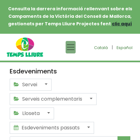
Consulta la darrera informació rellenvant sobre els
Campaments de la Victòria del Consell de Mallorca,
gestionats per Temps Lliure Projectes fent
clic aquí
|
Català
Español
Esdeveniments
Servei
Serveis complementaris
Lloseta
Esdeveniments passats