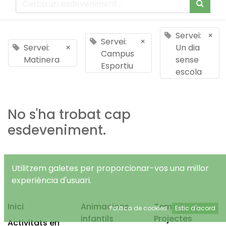
Servei:
×
Servei:
×
Servei:
×
Un dia
Campus
Matinera
sense
Esportiu
escola
No s'ha trobat cap
esdeveniment.
Utilitzem galetes per proporcionar-vos una millor
experiència d'usuari.
Inici
Animacions
Temps Lliure
Política de cookies
Estic d'acord
infantils
Projectes
Activitats en