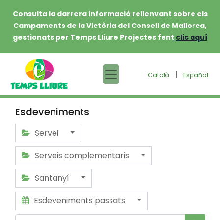
Consulta la darrera informació rellenvant sobre els
Campaments de la Victòria del Consell de Mallorca,
gestionats per Temps Lliure Projectes fent
clic aquí
|
Català
Español
Esdeveniments
Servei
Serveis complementaris
Santanyí
Esdeveniments passats