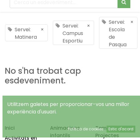
Servei:
×
Servei:
×
Servei:
×
Escola
Campus
Matinera
de
Esportiu
Pasqua
No s'ha trobat cap
esdeveniment.
Utilitzem galetes per proporcionar-vos una millor
experiència d'usuari.
Inici
Animacions
Temps Lliure
Política de cookies
Estic d'acord
infantils
Projectes
Activitats en