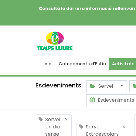
Consulta la darrera informació rellenvant
Inici
Campaments d'Estiu
Activitats
Esdeveniments
Servei
Esdeveniments 
Servei:
×
Un dia
Servei:
×
sense
Extraescolars