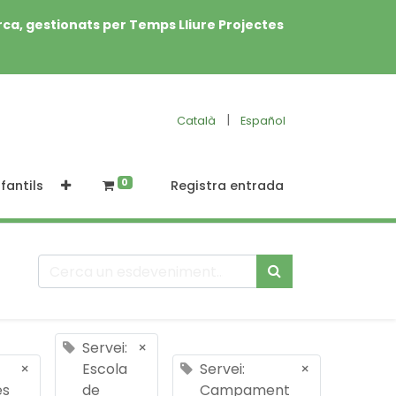
rca, gestionats per Temps Lliure Projectes
|
Català
Español
0
fantils
Registra entrada
Servei:
×
×
Escola
Servei:
×
es
de
Campament