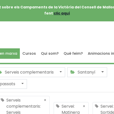
 sobre els Campaments de la Victòria del Consell de Mallo
fent
clic aquí
 en marxa
Cursos
Qui som?
Què feim?
Animacions in
Serveis complementaris
Santanyí
passats
Serveis
×
complementaris:
Servei:
×
Servei:
Serveis
Matinera
Sortid