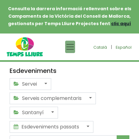
Consulta la darrera informació rellenvant sobre els
Campaments de la Victòria del Consell de Mallorca,
gestionats per Temps Lliure Projectes fent
clic aquí
|
Català
Español
Esdeveniments
Servei
Serveis complementaris
Santanyí
Esdeveniments passats