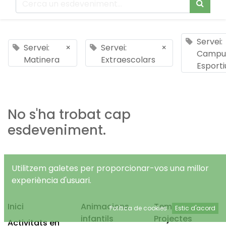
Servei:
Servei:
×
Servei:
×
Campu
Matinera
Extraescolars
Esporti
No s'ha trobat cap
esdeveniment.
Utilitzem galetes per proporcionar-vos una millor
experiència d'usuari.
Inici
Animacions
Temps Lliure
Política de cookies
Estic d'acord
infantils
Projectes
Activitats en