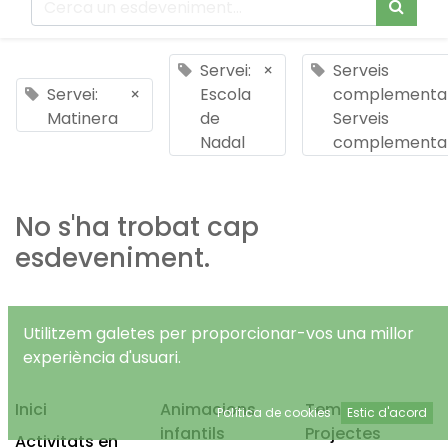
Servei:
×
Serveis
Servei:
×
Escola
complementar
Matinera
de
Serveis
Nadal
complementar
No s'ha trobat cap
esdeveniment.
Utilitzem galetes per proporcionar-vos una millor
experiència d'usuari.
Inici
Animacions
Temps Lliure
Política de cookies
Estic d'acord
infantils
Projectes
Activitats en