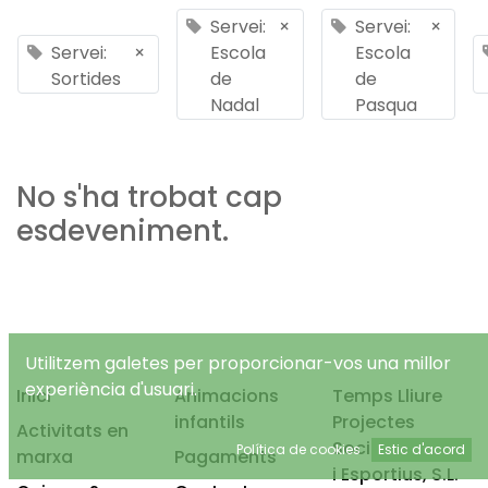
Servei:
×
Servei:
×
Servei:
×
Escola
Escola
Sortides
de
de
Nadal
Pasqua
No s'ha trobat cap
esdeveniment.
Utilitzem galetes per proporcionar-vos una millor
experiència d'usuari.
Inici
Animacions
Temps Lliure
infantils
Projectes
Activitats en
Socioeducatius
Política de cookies
Estic d'acord
marxa
Pagaments
i Esportius, S.L.