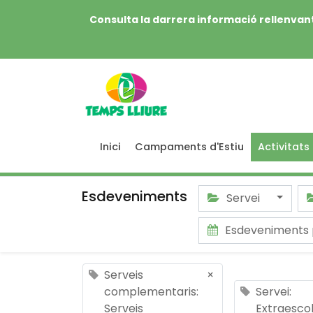
Consulta la darrera informació rellenvant
Inici
Campaments d'Estiu
Activitats
Esdeveniments
Servei
Esdeveniments 
Serveis
×
complementaris:
Servei:
Serveis
Extraesco