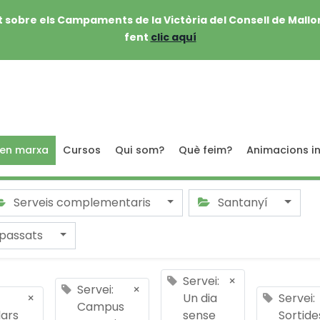
 sobre els Campaments de la Victòria del Consell de Mallo
fent
clic aquí
 en marxa
Cursos
Qui som?
Què feim?
Animacions in
Serveis complementaris
Santanyí
passats
Servei:
×
Servei:
×
×
Un dia
Servei:
Campus
lars
sense
Sortide