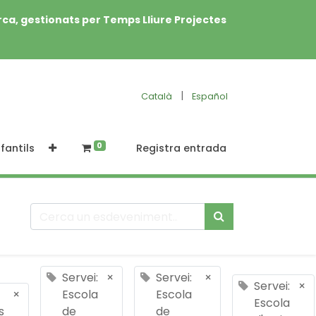
rca, gestionats per Temps Lliure Projectes
|
Català
Español
0
fantils
Registra entrada
Servei:
×
Servei:
×
Servei:
×
×
Escola
Escola
Escola
s
de
de