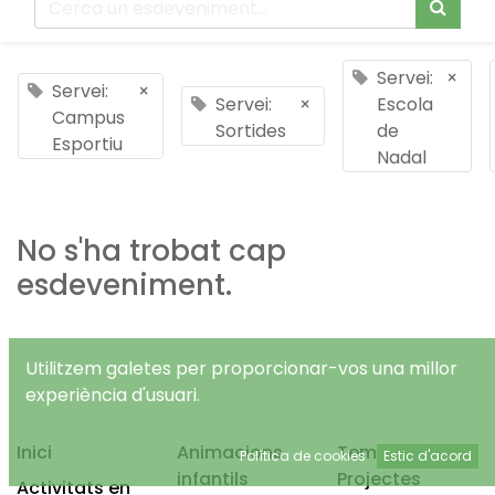
Servei:
×
Servei:
×
Servei:
×
Escola
Campus
Sortides
de
Esportiu
Nadal
No s'ha trobat cap
esdeveniment.
Utilitzem galetes per proporcionar-vos una millor
experiència d'usuari.
Inici
Animacions
Temps Lliure
Política de cookies
Estic d'acord
infantils
Projectes
Activitats en