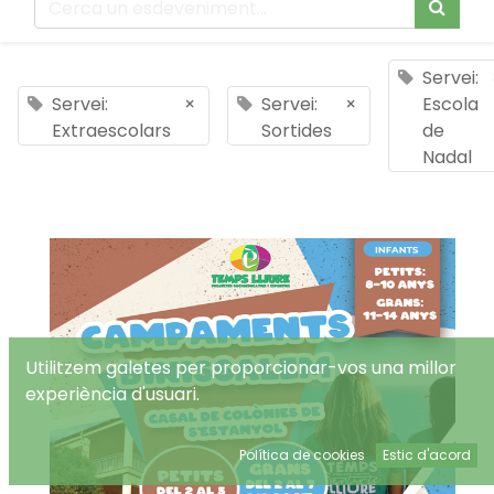
Servei:
Servei:
×
Servei:
×
Escola
Extraescolars
Sortides
de
Nadal
Utilitzem galetes per proporcionar-vos una millor
experiència d'usuari.
Política de cookies
Estic d'acord