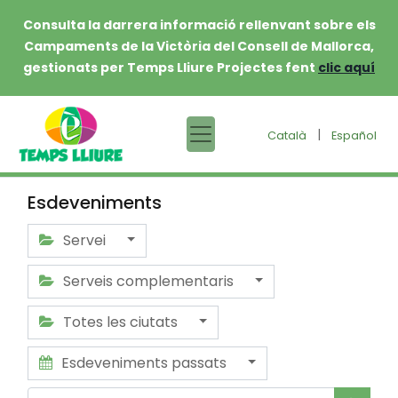
Consulta la darrera informació rellenvant sobre els
Campaments de la Victòria del Consell de Mallorca,
gestionats per Temps Lliure Projectes fent
clic aquí
|
Català
Español
Esdeveniments
Servei
Serveis complementaris
Totes les ciutats
Esdeveniments passats