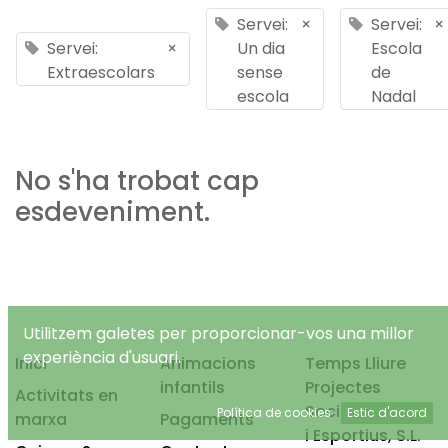
Servei:
×
Servei:
×
Servei:
×
Un dia
Escola
Extraescolars
sense
de
escola
Nadal
No s'ha trobat cap
esdeveniment.
Utilitzem galetes per proporcionar-vos una millor
experiència d'usuari.
Inici
Animacions
Temps Lliure
infantils
Projectes
Activitats en
Socioeducatius
Política de cookies
Estic d'acord
marxa
Pagaments
i Esportius, S.L.