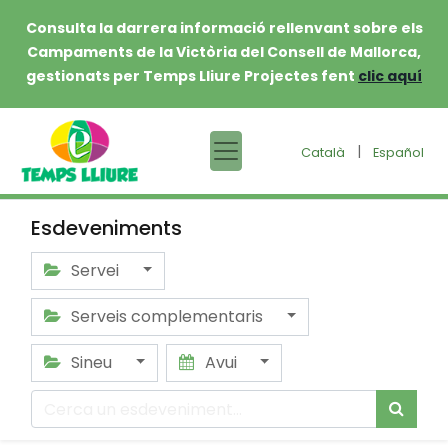
Consulta la darrera informació rellenvant sobre els
Campaments de la Victòria del Consell de Mallorca,
gestionats per Temps Lliure Projectes fent
clic aquí
|
Català
Español
Esdeveniments
Servei
Serveis complementaris
Sineu
Avui