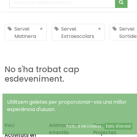
Servei:
×
Servei:
×
Servei:
Matinera
Extraescolars
Sortide
No s'ha trobat cap
esdeveniment.
Utilitzem galetes per proporcionar-vos una millor
experiència d'usuari.
Inici
Animacions
Temps Lliure
Política de cookies
Estic d'acord
infantils
Projectes
Activitats en