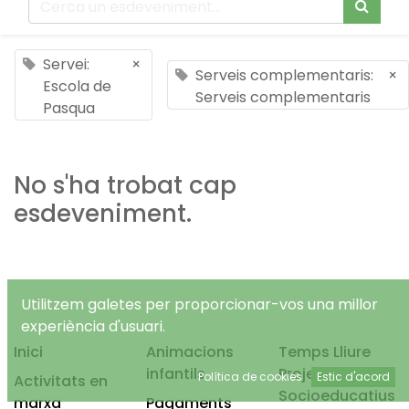
Servei:
×
Serveis complementaris:
×
Escola de
Serveis complementaris
Pasqua
No s'ha trobat cap
esdeveniment.
Utilitzem galetes per proporcionar-vos una millor
experiència d'usuari.
Inici
Animacions
Temps Lliure
infantils
Projectes
Política de cookies
Estic d'acord
Activitats en
Socioeducatius
marxa
Pagaments