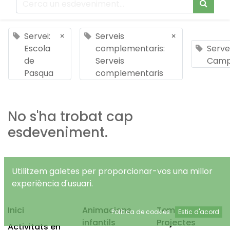
Servei:
×
Serveis
×
Escola
complementaris:
Servei
de
Serveis
Cam
Pasqua
complementaris
No s'ha trobat cap
esdeveniment.
Utilitzem galetes per proporcionar-vos una millor
experiència d'usuari.
Inici
Animacions
Temps Lliure
Política de cookies
Estic d'acord
infantils
Projectes
Activitats en