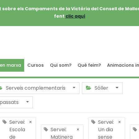
 sobre els Campaments de la Victòria del Consell de Mallo
fent
clic aquí
 en marxa
Cursos
Qui som?
Què feim?
Animacions in
Serveis complementaris
Sóller
passats
Servei:
×
Servei:
×
Escola
Servei:
×
Un dia
de
Matinera
sense