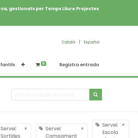
rca, gestionats per Temps Lliure Projectes
|
Català
Español
0
fantils
Registra entrada
Servei:
×
Servei:
×
Servei:
×
Escola
Sortides
Campament