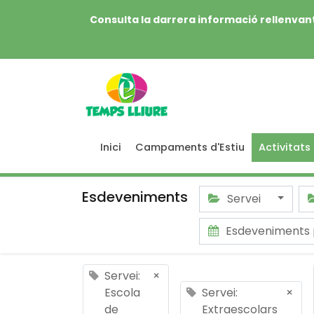
Consulta la darrera informació rellenvant
Inici
Campaments d'Estiu
Activitats
Esdeveniments
Servei
Esdeveniments 
Servei:
×
Escola
Servei:
×
de
Extraescolars