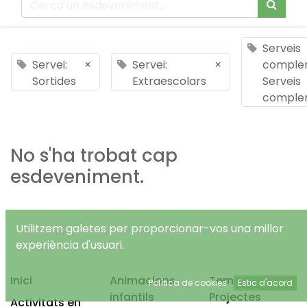
Serveis
Servei:
×
Servei:
×
complem
Sortides
Extraescolars
Serveis
comple
No s'ha trobat cap
esdeveniment.
Utilitzem galetes per proporcionar-vos una millor
experiència d'usuari.
Inici
Animacions
Temps Lliure
Política de cookies
Estic d'acord
infantils
Projectes
Activitats en