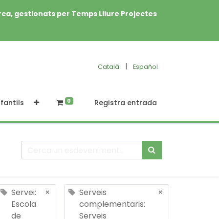
rca, gestionats per Temps Lliure Projectes
|
Català
Español
0
fantils
Registra entrada
Servei:
×
Serveis
×
Escola
complementaris:
de
Serveis