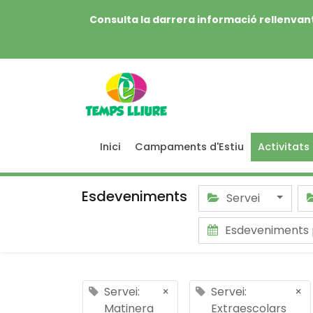
Consulta la darrera informació rellenvant
Inici
Campaments d'Estiu
Activitats
Esdeveniments
Servei
Esdeveniments
Servei:
×
Servei:
×
Matinera
Extraescolars