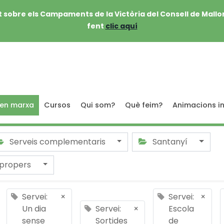
 sobre els Campaments de la Victòria del Consell de Mallo
fent
clic aquí
 en marxa
Cursos
Qui som?
Què feim?
Animacions in
Serveis complementaris
Santanyí
 propers
Servei:
×
Servei:
×
Un dia
Servei:
×
Escola
sense
Sortides
de