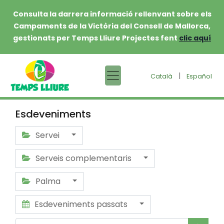
Consulta la darrera informació rellenvant sobre els
Campaments de la Victòria del Consell de Mallorca,
gestionats per Temps Lliure Projectes fent
clic aquí
|
Català
Español
Esdeveniments
Servei
Serveis complementaris
Palma
Esdeveniments passats