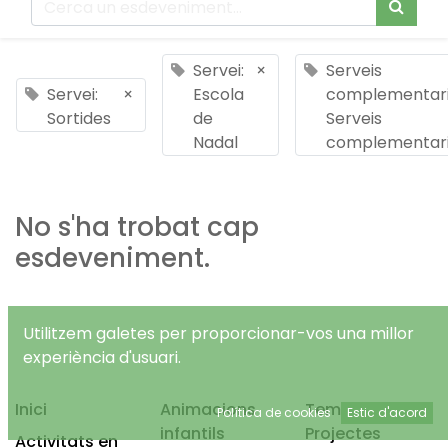
Servei:
×
Serveis
Servei:
×
Escola
complementari
Sortides
de
Serveis
Nadal
complementar
No s'ha trobat cap
esdeveniment.
Utilitzem galetes per proporcionar-vos una millor
experiència d'usuari.
Inici
Animacions
Temps Lliure
Política de cookies
Estic d'acord
infantils
Projectes
Activitats en