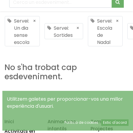
Servei:
×
Servei:
×
Un dia
Servei:
×
Escola
sense
Sortides
de
escola
Nadal
No s'ha trobat cap
esdeveniment.
Utilitzem galetes per proporcionar-vos una millor
experiència d'usuari.
Inici
Animacions
Temps Lliure
Política de cookies
Estic d'acord
infantils
Projectes
Activitats en