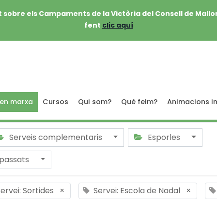
 sobre els Campaments de la Victòria del Consell de Mallo
fent
clic aquí
 en marxa
Cursos
Qui som?
Què feim?
Animacions in
Serveis complementaris
Esporles
passats
ervei: Sortides
×
Servei: Escola de Nadal
×