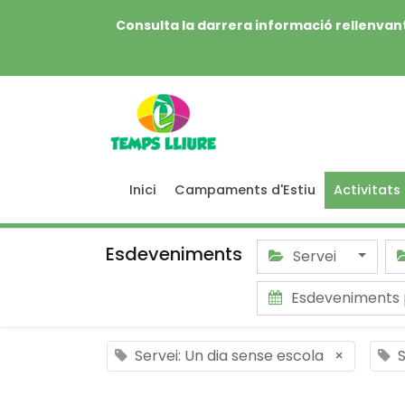
Consulta la darrera informació rellenvant
Inici
Campaments d'Estiu
Activitats
Esdeveniments
Servei
Esdeveniments 
Servei: Un dia sense escola
×
S